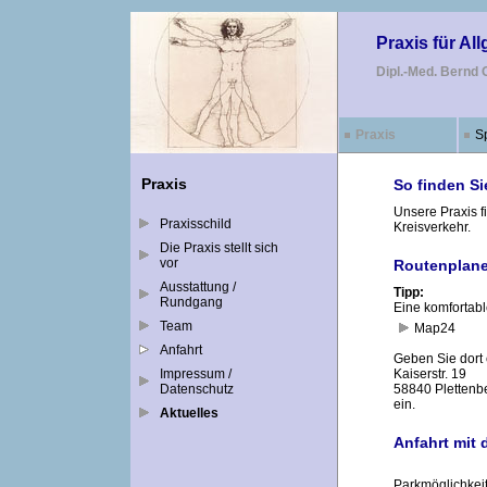
Praxis für Al
Dipl.-Med. Bernd 
Praxis
S
Praxis
So finden Si
Unsere Praxis f
Praxisschild
Kreisverkehr.
Die Praxis stellt sich
vor
Routenplane
Ausstattung /
Tipp:
Rundgang
Eine komfortabl
Team
Map24
Anfahrt
Geben Sie dort 
Impressum /
Kaiserstr. 19
Datenschutz
58840 Plettenb
ein.
Aktuelles
Anfahrt mit
Parkmöglichkeit