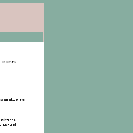
t in unseren
ns an aktuellsten
 nützliche
nungs- und