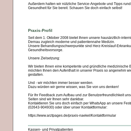
Außerdem halten wir nützliche Service-Angebote und Tipps rund
Gesundheit für Sie bereit. Schauen Sie doch einfach selbst!
Praxis-Profil
Seit dem 1. Oktober 2008 bietet Ihnen unsere hausärztlich-interni
Dernau zugleich moderne und patientennahe Medizin.
Unsere Behandlungsschwerpunkte sind Herz-Kreislauf-Erkrank
Gesundheitsvorsorge.
Unsere Zielsetzung:
Wir bieten Ihnen eine kompetente und gründliche medizinische
möchten Ihnen den Aufenthalt in unserer Praxis so angenehm wi
gestalten.
Und - wir möchten immer besser werden.
Dazu würden wir gerne wissen, was Sie von uns denken!
Für Ihr Feedback zum Aufbau und zur Benutzerfreundlichkeit unse
Seiten sind wir Ihnen sehr dankbar.
Kontaktieren Sie uns doch einfach per WhatsApp an unsere Fe
(02643-904930) oder über unser Kontaktformular:
https://www.arztpages.de/praxis-naekel/Kontaktformular
Kassen- und Privatpatienten