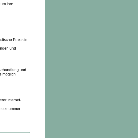
 um Ihre
stische Praxis in
ungen und
 Behandlung und
e möglich
rer Internet-
stnetznummer